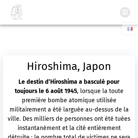
Skip
Inside my Backpack
to
content
Hiroshima, Japon
Le destin d’Hiroshima a basculé pour
toujours le 6 août 1945
, lorsque la toute
première bombe atomique utilisée
militairement a été larguée au-dessus de la
ville. Des milliers de personnes ont été tuées
instantanément et la cité entièrement
détruite ; le nombre total de victimes ne sera