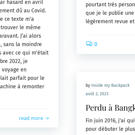
ar hasard en avril
pourtant très person
nement dû au Covid.
que je le publie une
re ce texte m'a
légèrement revue et 
etrouver le même
ravant. J’ai alors
0
e, sans la moindre
 avec ce qui m'était
bre 2022, je
e voyage en
ait parfait pour le
by
Inside my Backpack
machine à remonter
août 2, 2023
Perdu à Bang
read more
Fin juin 2016, j'ai qu
pour débuter le plus