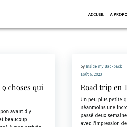
ACCUEIL
A PROP
by
Inside my Backpack
août 6, 2023
s 9 choses qui
Road trip en 
Un peu plus petite q
néanmoins une incroy
apon avant d'y
passé deux semaines
 et beaucoup
avec l'impression d