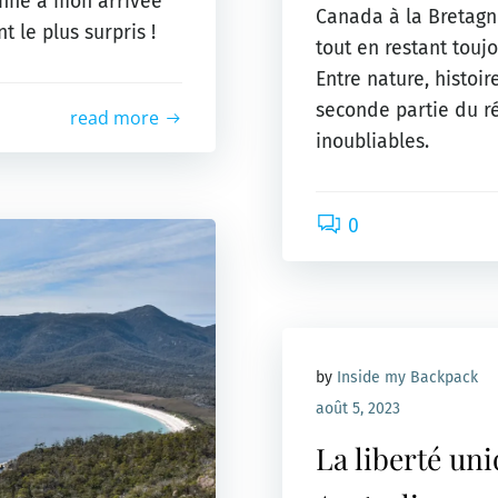
onné à mon arrivée
Canada à la Bretagne
t le plus surpris !
tout en restant touj
Entre nature, histoir
seconde partie du ré
read more
inoubliables.
0
by
Inside my Backpack
août 5, 2023
La liberté uni