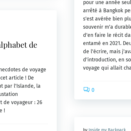
pour une année seul e
arrêté à Bangkok pe
s'est avérée bien p
souvenir m'a durabl
d'en faire le récit d
alphabet de
entamé en 2021. Deux
de l'écrire, mais j'a
d'introduction, en s
voyage qui allait ch
 anecdotes de voyage
cet article ! De
t par l'Islande, la
0
ustation
 de voyageur : 26
e !
by
Inside my Backpack