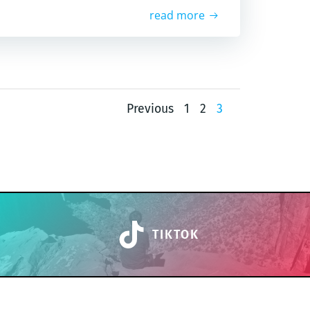
read more
Posts
Posts
Page
Page
Page
Previous
1
2
3
navigation
navigation
TIKTOK