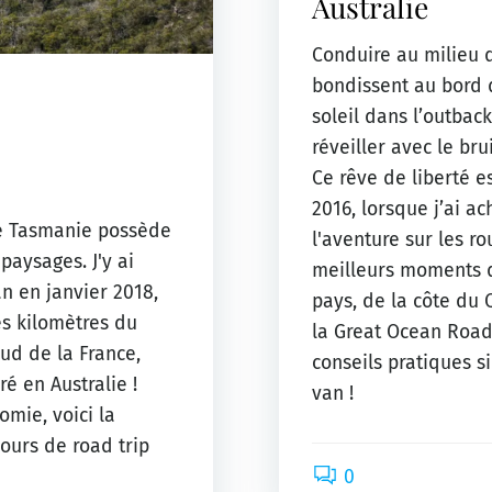
Australie
Conduire au milieu 
bondissent au bord 
soleil dans l’outback
réveiller avec le bru
Ce rêve de liberté e
2016, lorsque j’ai a
 de Tasmanie possède
l'aventure sur les ro
paysages. J'y ai
meilleurs moments 
 en janvier 2018,
pays, de la côte du 
s kilomètres du
la Great Ocean Road
ud de la France,
conseils pratiques s
é en Australie !
van !
omie, voici la
jours de road trip
0